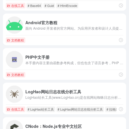
在线工具
# Base64
# Guid
# HtmlEncode
Android官方教程
面向 Android 开发者的官方网站。为应用开发者和设计人员提供 Android SDK 和文档。
文档教程
PHP中文手册
本手册内容主要由函数参考构成，但也包含了语言参考，PHP 一些主要产品特点的说明以及其它补充信息。
文档教程
LogHao网站日志在线分析工具
LogHao站长工具(www.LogHao.cn)是在线网站蜘蛛日志分析工具,选择log/txt日志文件了解百度搜索引擎蜘蛛来路多少及爬取路径;对网站优化有帮助的在线百度蜘蛛在线分析工具.
在线工具
# LogHao站长工具
# LogHao网站日志在线分析工具
# 拉格好百度
CNode：Node.js专业中文社区