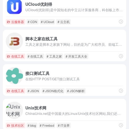
UCloud优刻得
UCloud(优刻得)是中国知名的中立云计算服务商，科创板上市(股票代码：688158)，中国云计算第一股，专注于提供可靠的企业级云服务，包括云服务器、云主机、云数据库、混合云、CDN、人工智能等服务。
云服务器
# CDN
# UCloud
# 云主机
脚本之家在线工具
工具之家是脚本之家旗下网站，目的是为广大程序员、前端工程师、服务器管理员、网站站长等朋友提供在线工具，如代码格式化、代码混淆、代码加密、编码转换、站长查询、颜色对照表、颜色值转换等常用工具，更多好用、易用的工具还在不断添加中，欢迎访问！
在线工具
# 在线工具
# 工具之家
# 开发工具大全
接口测试工具
在线HTTP POST/GET接口测试工具
在线工具
# JSON
# JSON格式化
# JSON解析
Unix技术网
ChinaUnix.net是中国最大的Linux/Unix技术社区网站,我们还交流程序开发,数据库,存储备份,服务器技术,网络安全等技术,并提供IT人才招聘,软件下载,BLOG,IT培训等服务。
技术社区
# blog
# Freebsd
# IT业界