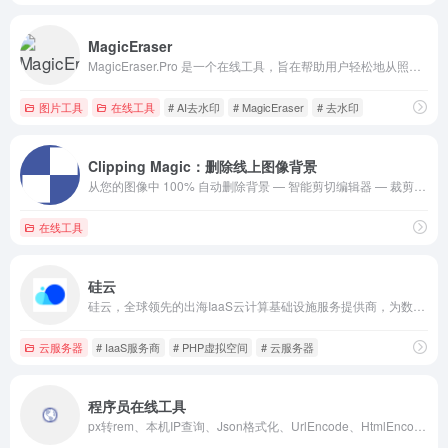
MagicEraser
MagicEraser.Pro 是一个在线工具，旨在帮助用户轻松地从照片中删除对象、人物、文字等元素。该工具提供免费、无限制的使用，用户只需上传图片即可进行操作。
图片工具
在线工具
# AI去水印
# MagicEraser
# 去水印
Clipping Magic：删除线上图像背景
从您的图像中 100% 自动删除背景 — 智能剪切编辑器 — 裁剪、旋转、修复颜色、增加阴影以及反射 — 免费
在线工具
硅云
硅云，全球领先的出海IaaS云计算基础设施服务提供商，为数百万中小微企业和开发者降低全球化上云成本，提供香港云服务器、云虚拟主机、域名注册、免备案海外空间、外贸网站服务器租用等产品和服务。
云服务器
# IaaS服务商
# PHP虚拟空间
# 云服务器
程序员在线工具
px转rem、本机IP查询、Json格式化、UrlEncode、HtmlEncode、Md5加密、Base64、Guid、半角全角、时间戳、字符串长度、Json转实体、二维码生成、条形码生成、二进制、编码、解码、编程工具、在线工具