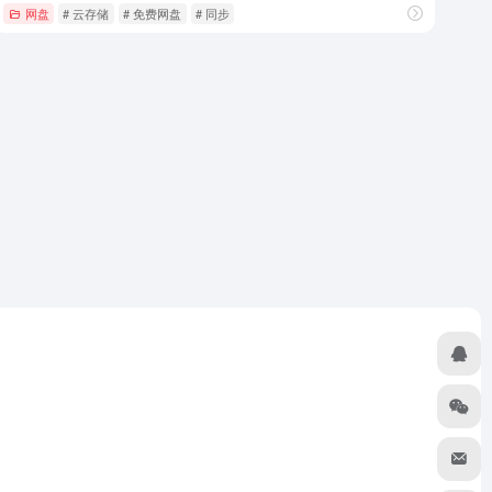
网盘
# 云存储
# 免费网盘
# 同步