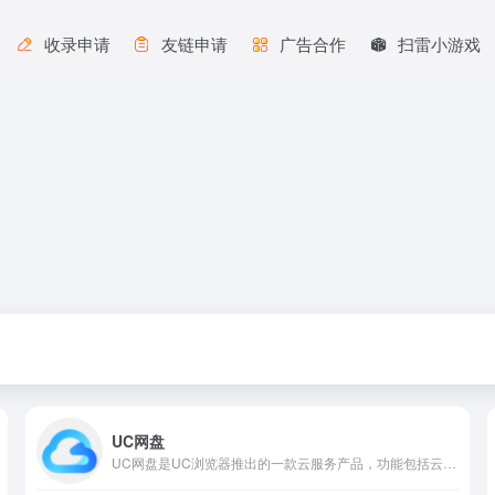
收录申请
友链申请
广告合作
扫雷小游戏
UC网盘
UC网盘是UC浏览器推出的一款云服务产品，功能包括云存储、智能云同步、极速上传下载、文件分享、共享，通过UC网盘可随时随地使用或管理照片、文档、手机资料；支持PC、iOS。Android。