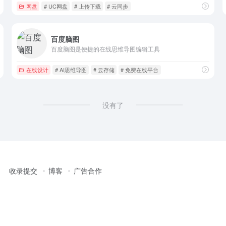
网盘
# UC网盘
# 上传下载
# 云同步
百度脑图
百度脑图是便捷的在线思维导图编辑工具
在线设计
# AI思维导图
# 云存储
# 免费在线平台
没有了
收录提交
博客
广告合作