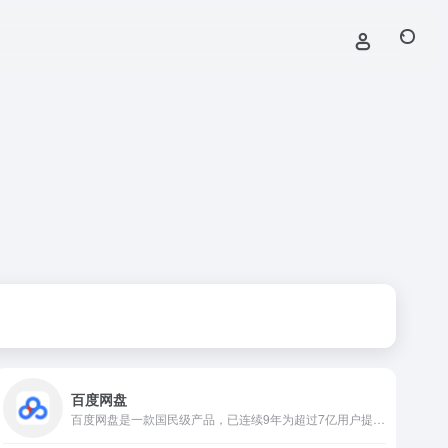
百度网盘
百度网盘是一款国民级产品，已连续9年为超过7亿用户提供稳定、安全的个人云存储服务，已实现电脑、手机、电视等多种终端场景的覆盖和互联，并支持多类型文件的备份、分享、查看和处理