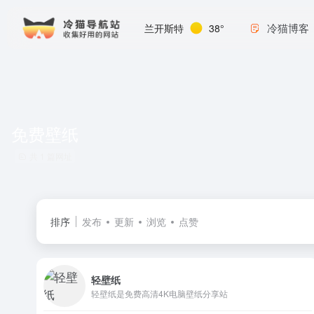
冷猫博客
兰开斯特
38°
免费壁纸
共 1 篇网址
排序
发布
更新
浏览
点赞
轻壁纸
轻壁纸是免费高清4K电脑壁纸分享站