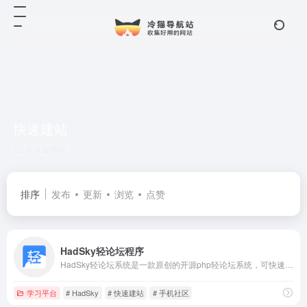
快速建站
共 4 篇网址
排序
发布
更新
浏览
点赞
HadSky轻论坛程序
HadSky轻论坛系统是一款原创的开源php轻论坛系统，可快速搭建个人或企业网站，全自动安装可视化操作，自适应各种设备，拥有小程序、H5、APP，同时我们也为企业和个人提供网站制作、云主机、网站维护、数据库优化、网站挂马清理、网站崩溃修复等服务。
学习平台
# HadSky
# 快速建站
# 手机社区