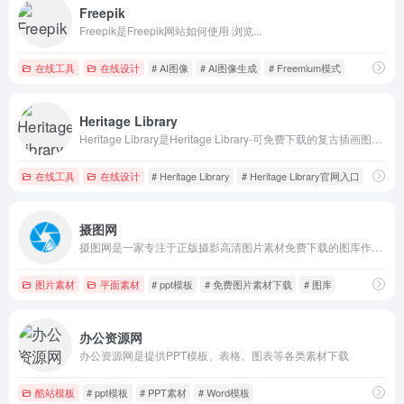
Freepik
Freepik是Freepik网站如何使用 浏览...
在线工具
在线设计
# AI图像
# AI图像生成
# Freemium模式
Heritage Library
Heritage Library是Heritage Library-可免费下载的复古插画图集，高质量手绘复古插画素材, 100%免费商用！
在线工具
在线设计
# Heritage Library
# Heritage Library官网入口
# 免
摄图网
摄图网是一家专注于正版摄影高清图片素材免费下载的图库作品网站,提供手绘插画,海报,ppt模板,科技,城市,商务,建筑,风景,美食,家居,外景,背景等好看的图片设计素材大全可供下载。摄图摄影师5000+入驻并进行交流成长，百万图片量和设计师在这里找到满意的图片素材和设计灵感!
图片素材
平面素材
# ppt模板
# 免费图片素材下载
# 图库
办公资源网
办公资源网是提供PPT模板、表格、图表等各类素材下载
酷站模板
# ppt模板
# PPT素材
# Word模板