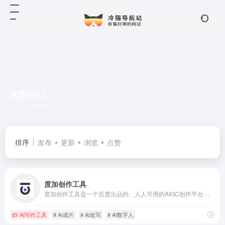
AI数字人
共 1 篇网址
排序
发布
更新
浏览
点赞
度加创作工具
度加创作工具是一个百度出品的、人人可用的AIGC创作平台。度加致力于通过AI能力降低内容生成门槛，提升创作效率，一站式聚合百度AIGC能力，引领跨时代的内容生产方式。度加的主要功能包括AI成片（图文成片/文字成片）、AI笔记（智能图文生成）、AI数字人等。自2022年3月百家号开放内测以来，一年时间共计超过45万+百度创作者使用AIGC技术能力，创作700万篇+作品，百度累计分发量超过200亿+。
AI写作工具
# AI成片
# AI改写
# AI数字人