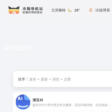
冷猫博客
兰开斯特
28°
AI智能写作
共 1 篇网址
排序
发布
更新
浏览
点赞
倩言AI
提供大中小学中英文作文素材、语法纠错润色、论文批改写作、托福及考研四六级作文真题提高。