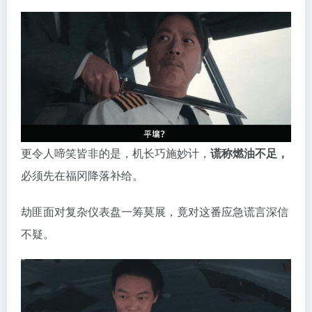
更令人啼笑皆非的是，机长巧施妙计，
谎称燃油不足，
必须先在福冈降落补给。
劫匪面对复杂仪表盘一筹莫展，竟对这番应急谎言深信
不疑。