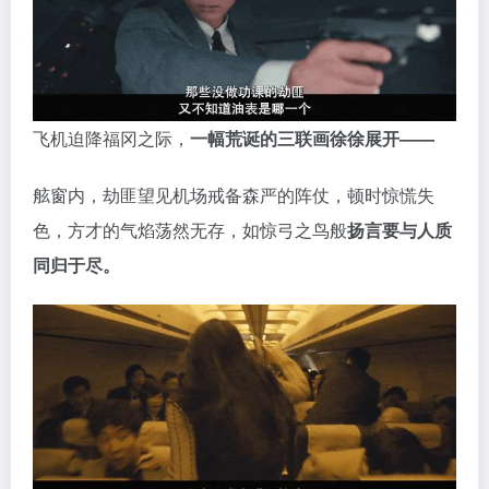
飞机迫降福冈之际，
一幅荒诞的三联画徐徐展开——
舷窗内，劫匪望见机场戒备森严的阵仗，顿时惊慌失
色，方才的气焰荡然无存，如惊弓之鸟般
扬言要与人质
同归于尽。