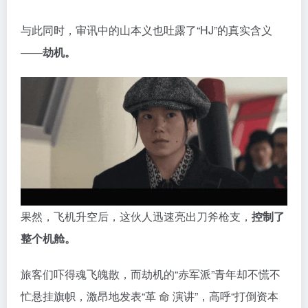
与此同时，审讯中的山本义也吐露了“HJ”的真实含义
——
劫机。
果然，飞机升空后，这伙人迅速亮出刀斧枪支，
控制了
整个机舱。
旅客们吓得魂飞魄散，而劫机的“赤军派”青年却不慌不
忙悬挂旗帜，激昂地发表“革 命 演讲”，高呼“打倒资本