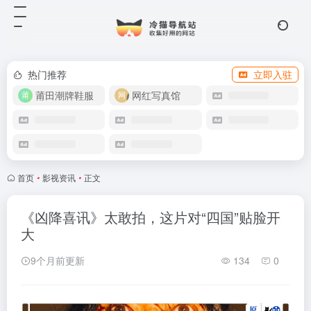
热门推荐
立即入驻
莆田潮牌鞋服
网红写真馆
首页
•
影视资讯
•
正文
《凶降喜讯》太敢拍，这片对“四国”贴脸开
大
9个月前更新
134
0