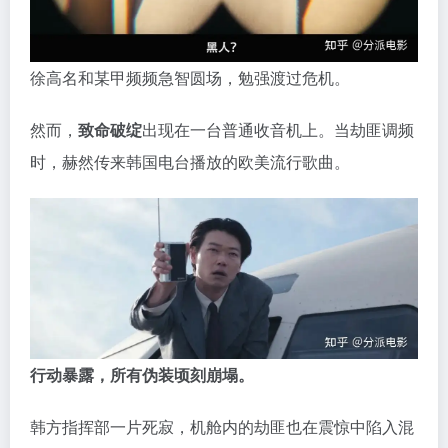
徐高名和某甲频频急智圆场，勉强渡过危机。
然而，
致命破绽
出现在一台普通收音机上。当劫匪调频
时，赫然传来韩国电台播放的欧美流行歌曲。
行动暴露，所有伪装顷刻崩塌。
韩方指挥部一片死寂，机舱内的劫匪也在震惊中陷入混