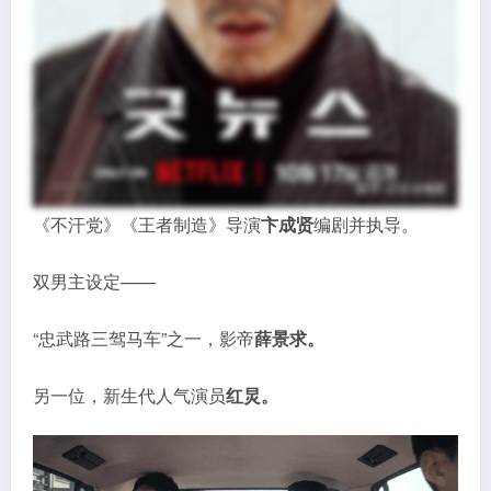
《不汗党》《王者制造》导演
卞成贤
编剧并执导。
双男主设定——
“忠武路三驾马车”之一，影帝
薛景求。
另一位，新生代人气演员
红炅。