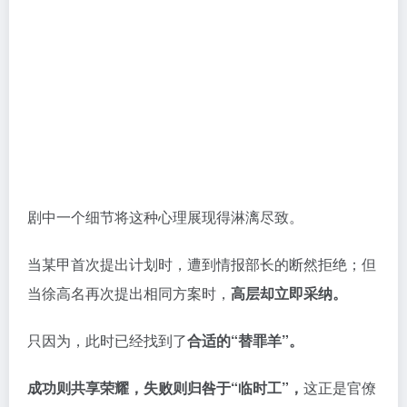
剧中一个细节将这种心理展现得淋漓尽致。
当某甲首次提出计划时，遭到情报部长的断然拒绝；但
当徐高名再次提出相同方案时，
高层却立即采纳。
只因为，此时已经找到了
合适的“替罪羊”。
成功则共享荣耀，失败则归咎于“临时工”，
这正是官僚
体系的生存法则。
时代的洪流中，人们或主动或被迫，或阴错阳差地参与
到这一特殊事件中，
但真正的代价往往由小人物承担。
一个，是没有身份，专门替zheng府解决“麻烦”的“白 手
套”；