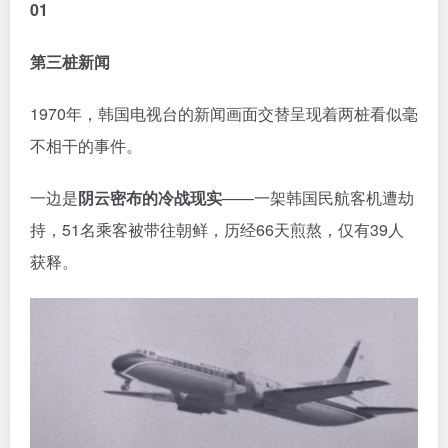
01
第三桩新闻
1970年，韩国电视台的新闻画面交替呈现着两桩看似毫
不相干的事件。
一边是
阴云密布的冷战现实
——一架韩国民航客机遭劫
持，51名乘客被带往朝鲜，历经66天煎熬，仅有39人
获释。