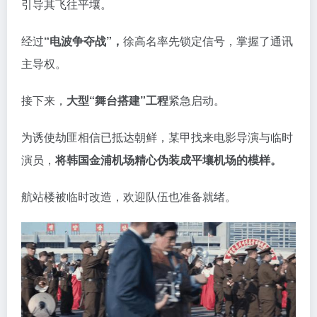
引导其飞往平壤。
经过
“电波争夺战”，
徐高名率先锁定信号，掌握了通讯
主导权。
接下来，
大型“舞台搭建”工程
紧急启动。
为诱使劫匪相信已抵达朝鲜，某甲找来电影导演与临时
演员，
将韩国金浦机场精心伪装成平壤机场的模样。
航站楼被临时改造，欢迎队伍也准备就绪。