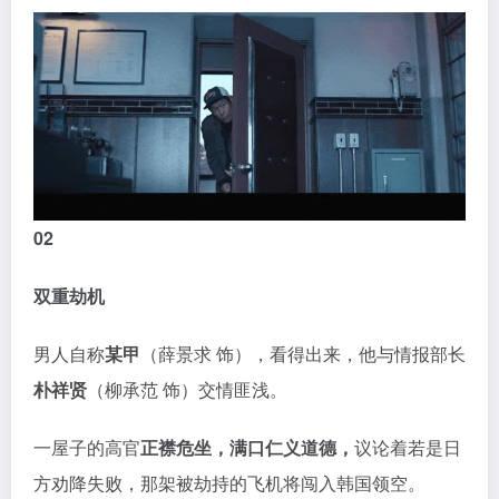
02
双重劫机
男人自称
某甲
（薛景求 饰），看得出来，他与情报部长
朴祥贤
（柳承范 饰）交情匪浅。
一屋子的高官
正襟危坐，满口仁义道德，
议论着若是日
方劝降失败，那架被劫持的飞机将闯入韩国领空。