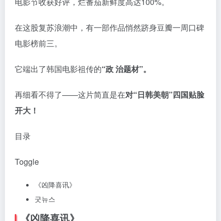
电影节收获好评，烂番茄新鲜度高达100%。
在这股复苏浪潮中，有一部作品悄然跻身豆瓣一周口碑
电影榜前三。
它端出了韩国电影祖传的
“政 治题材”。
再细看不得了——这片简直是在
对“日韩美朝”四国贴脸
开大！
目录
Toggle
《凶降喜讯》
굿뉴스
《凶降喜讯》