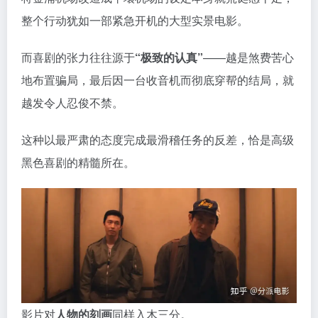
整个行动犹如一部紧急开机的大型实景电影。
而喜剧的张力往往源于
“极致的认真”
——越是煞费苦心
地布置骗局，最后因一台收音机而彻底穿帮的结局，就
越发令人忍俊不禁。
这种以最严肃的态度完成最滑稽任务的反差，恰是高级
黑色喜剧的精髓所在。
影片对
人物的刻画
同样入木三分。