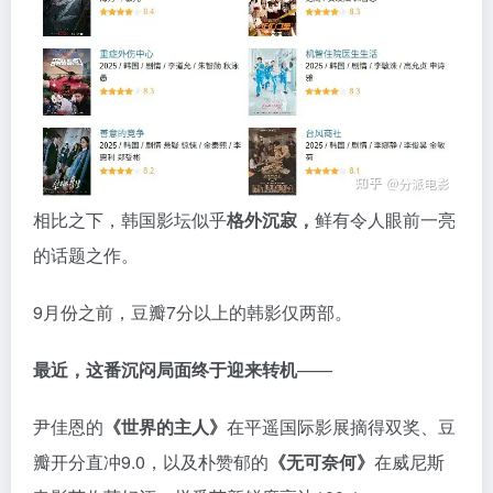
相比之下，韩国影坛似乎
格外沉寂，
鲜有令人眼前一亮
的话题之作。
9月份之前，豆瓣7分以上的韩影仅两部。
最近，这番沉闷局面终于迎来转机
——
尹佳恩的
《世界的主人》
在平遥国际影展摘得双奖、豆
瓣开分直冲9.0，以及朴赞郁的
《无可奈何》
在威尼斯