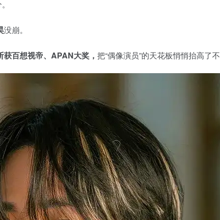
分。
昊
没崩。
斩获百想视帝、APAN大奖，
把“偶像演员”的天花板悄悄抬高了