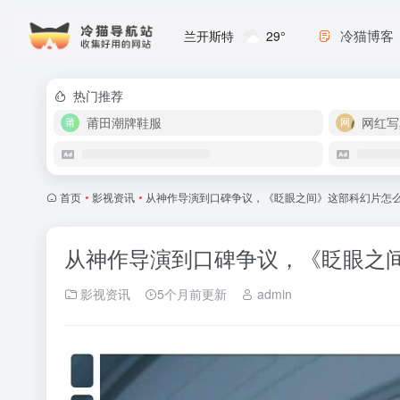
冷猫博客
兰开斯特
29°
热门推荐
莆田潮牌鞋服
网红写
首页
•
影视资讯
•
从神作导演到口碑争议，《眨眼之间》这部科幻片怎
从神作导演到口碑争议，《眨眼之
影视资讯
5个月前更新
admin