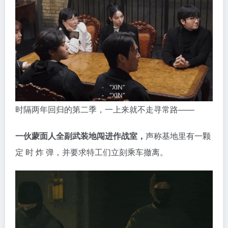
成组织指派的任务，
包括但不限于查清超自然事件真
相、破坏xie教计划、解救幸存者等。
时隔两年回归的第二季，一上来就不走寻常路——
一伙蒙面人全副武装地闯进作战室，
声称基地里有一颗
定 时 炸 弹，并要求特工们立刻乘车撤离。