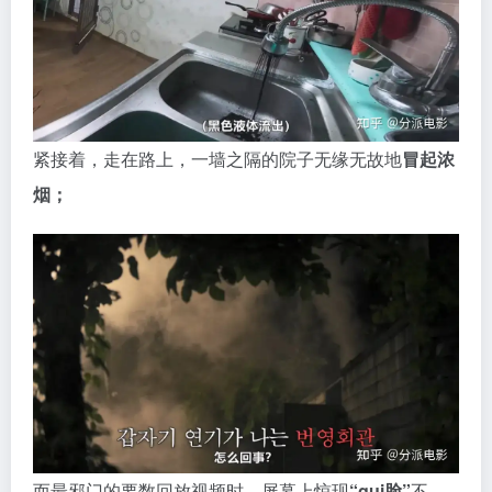
而最邪门的要数回放视频时，屏幕上惊现
“gui脸”
不
说，连室内的
灯光也开始忽明忽暗，
仿佛有什么可怕的
东西正悄然逼近。
随着调查深入，这个宁静村庄的
黑暗秘密
逐渐浮出水面
——
大约一百年前，由于瘟疫肆虐，当地村民听从巫女的建