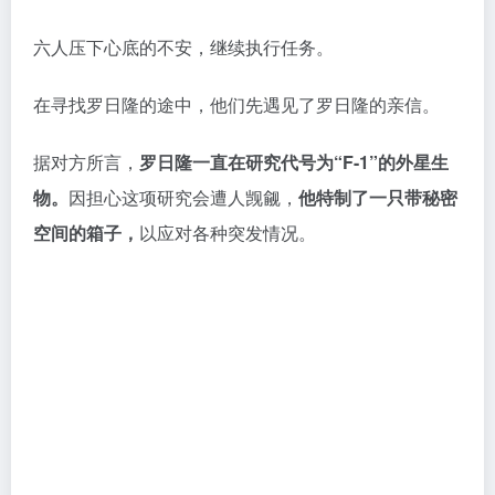
在寻找罗日隆的途中，他们先遇见了罗日隆的亲信。
据对方所言，
罗日隆一直在研究代号为“F-1”的外星生
物。
因担心这项研究会遭人觊觎，
他特制了一只带秘密
空间的箱子，
以应对各种突发情况。
要化解眼前的变异体危局，那个秘密空间可能是唯一的
希望——而若要开启它，则需使用罗日隆体内的那枚
晶