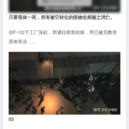
百水潭的秘密
本季的第三次任务，同样惊心动魄。
这次任务是查清开篇
两起惨案的真相，
并阻止更多人因
诡异的黑色液体而丧命。
本以为只是查案，结果刚进村不久，
怪事
便接二连三地
发生。
先是勘查案发现场时，屋内的
水管突然自行涌出黑色液
体
——和死者体内发现的“致死黑水”如出一辙；