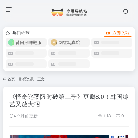
热门推荐
立即入驻
莆田潮牌鞋服
网红写真馆
首页
•
影视资讯
•
正文
《怪奇谜案限时破第二季》豆瓣8.0！韩国综
艺又放大招
4个月前更新
113
0