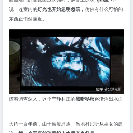
议，
把一个无辜的孩童投入水库充当祭品。
孩子的母亲悲痛欲绝，纵身跳进水库，结束了自己的生
命。
满怀怨恨的母亲就此化作厉guǐ，
世代纠缠村民。
为了平息女guǐ的怨气，百水潭村从此每五年举行一次