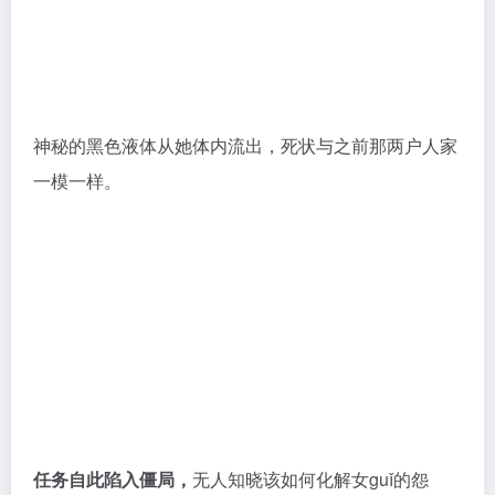
聊完剧情，再来说说这档节目本身。
常看韩综的观众大概已经认出来了：这部画风熟悉的真
人秀，出自韩国最会烧钱的PD
郑中渊
之手。
这位打造过
《天才：游戏的法则》《大逃脱》《女高推
理班》《魔鬼的计谋》
的制作人，又一次把钱花在了刀
刃上，交出了一部制作精良、诚意十足的作品。