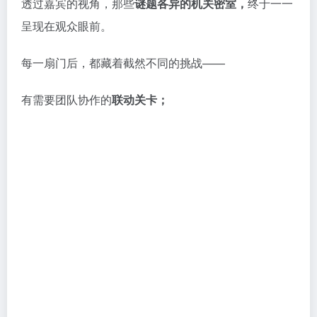
开。若能成功破解谜题，系统便会发放下一间的房卡。
而首张房卡，就在眼前的登录室中。
透过嘉宾的视角，那些
谜题各异的机关密室，
终于一一
呈现在观众眼前。
每一扇门后，都藏着截然不同的挑战——
有需要团队协作的
联动关卡；