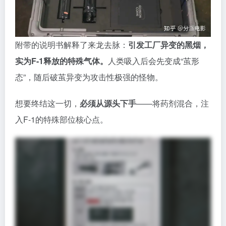
只要母体一死，所有被它转化的怪物也将随之消亡。
但F-1位于工厂深处，而通往那里的路，早已被无数变
异体吞没……
03