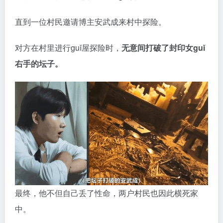
搞清楚前因后果的六人很快达成一致，
决定向巫女申内
陵寻求破解诅咒之法。
结果，还没等申内陵拿到那件关键道具——封印女guǐ
之人留下的秘技箱，她就惨遭女guǐ毒手。
神秘的黑色液体从她体内流出，死状与之前那两户人家