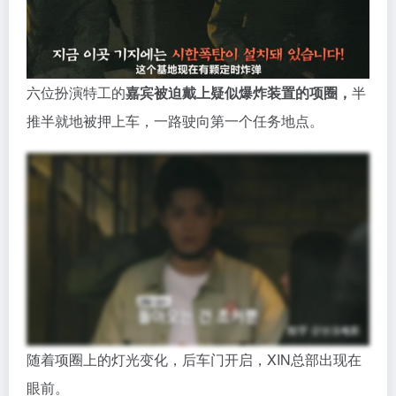
六位扮演特工的
嘉宾被迫戴上疑似爆炸装置的项圈，
半
推半就地被押上车，一路驶向第一个任务地点。