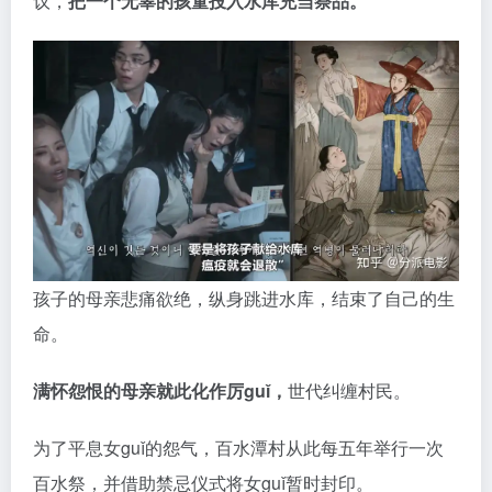
百水祭，并借助禁忌仪式将女guǐ暂时封印。
直到一位村民邀请博主安武成来村中探险。
对方在村里进行guǐ屋探险时，
无意间打破了封印女guǐ
右手的坛子。
最终，他不但自己丢了性命，两户村民也因此横死家
中。