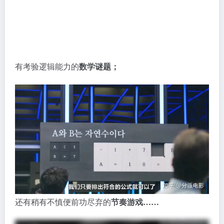
有考验逻辑能力的
数学谜题；
还有稍有不慎便前功尽弃的
节奏游戏……