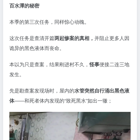
紧接着，走在路上，一墙之隔的院子无缘无故地
冒起浓
烟；