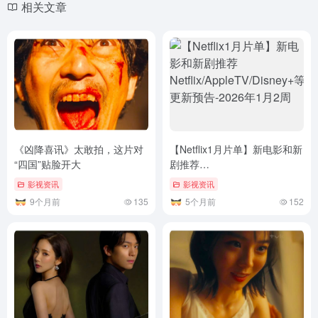
《凶降喜讯》太敢拍，这片对
【Netflix1月片单】新电影和新
“四国”贴脸开大
剧推荐
Netflix/AppleTV/Disney+等更
影视资讯
影视资讯
新预告-2026年1月2周
9个月前
135
5个月前
152
《魔女之吻》女神破格演出，
《被女孩子逆推不行吗？》这
又一部黑马新剧！
部深夜成人剧，羞耻度爆表！
影视资讯
影视资讯
5个月前
137
3个月前
112