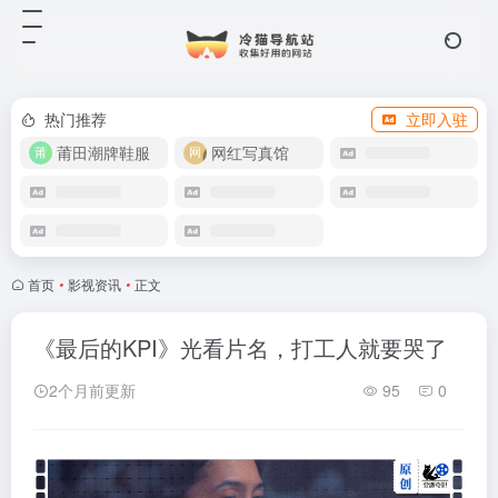
热门推荐
立即入驻
莆田潮牌鞋服
网红写真馆
首页
•
影视资讯
•
正文
《最后的KPI》光看片名，打工人就要哭了
2个月前更新
95
0