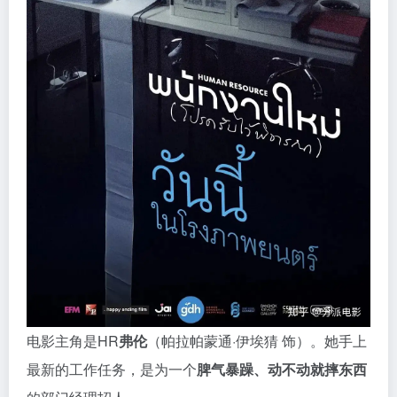
电影主角是HR
弗伦
（帕拉帕蒙通·伊埃猜 饰）。她手上
最新的工作任务，是为一个
脾气暴躁、动不动就摔东西