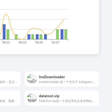
InsDownloader
cat-catch是一款资源嗅探扩展插件，其主要功能是帮助用户筛选和列出当前页面的资源，例如视频、音频等。
Insdownloader 是一个专注于 Instagram 内容下载的工具，支持下载照片、视频、故事、IGTV 等多种类型的内容。
datatool.vip
支持国内外常见1000+视频流媒体、视频网站视频下载
DataTool.vip是一个旨在简化从各种网站下载音频、视频和其他文件的服务，允许用户从Twitter、Tiktok、Instagram、OnlyFans、Facebook等社交媒体平台下载视频。