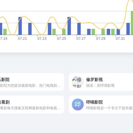
瓜影院
修罗影视
西瓜影院为您提供最新电影、热门电视剧、综艺动漫免费在线观看，高清流畅无广告，海量片源每日更新，打造极致观影体验。
描述：原哔滴影视
速看剧
哔嘀影院
极速看剧每天搜集互联网最新电影和电视剧，为广大用户免费提供无广告在线观看电影和电视剧服务，及时收录最新、最热、最全的电影大片,高清正版免费看