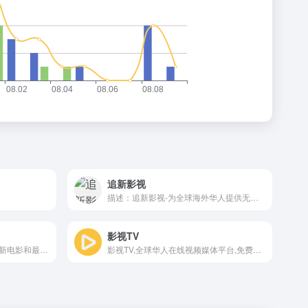
追新影视
描述：追新影视-为全球海外华人提供无广告的高清影视平台，汇聚了最新的高清电影、热门电视剧、综艺节目、动漫以及泰剧、韩剧、日剧、美剧等多样化的影视资源。我们致力于为用户
影视TV
哔嘀影视是一个专注于提供最新电影和最新电视剧资源的综合性网站，在哔嘀影视上，用户可以轻松找到最新上映的电影和正在热播的电视剧，同时还可以获取相关的剧集和电影的详
影视TV,全球华人在线视频媒体平台,免费点播,免费提供最新高清的电影,电视剧,综艺,动漫,台劇,日劇,泰劇,韩剧,美剧等。