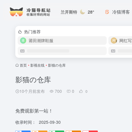
冷猫博客
兰开斯特
28°
热门推荐
莆田潮牌鞋服
网红写
首页
•
影视在线
•
影猫の仓库
影猫の仓库
10个月前发布
700
0
0
免费观影第一站！
收录时间：
2025-09-30