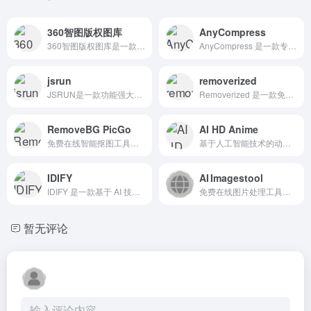
360智图版权图库
AnyCompress
360智图版权图库是一款基于人工智能技术的图片版权查询平台，其核心功能包括版权图片查询、相似图片推荐、免费版权图库供给
AnyCompress 是一款专业的批量图像压缩工具，旨在帮助用户在不牺牲图像质量的前提下，大幅减小文件体积。
jsrun
removerized
JSRUN是一款功能强大的在线编程工具，支持多种编程语言的在线运行与调试。它不仅支持前端开发，还支持多种后端语言的在线运行，为开发者提供了便捷的开发环境。
Removerized 是一款免费且功能强大的 AI 背景移除工具，它利用人工智能技术快速、精准地移除图片背景，适用于多种图片和场景，如产品照片、电商展示、营销材料等 。
RemoveBG PicGo
AI HD Anime
免费在线智能抠图工具。使用先进的 RMBG-1.4 和 U2Net 深度学习模型，可以精准识别图片主体并智能去除背景。所有处理完全在浏览器本地进行，图片不会上传到任何服务器，保护隐私。
基于人工智能技术的动漫图像清晰度提升工具
IDIFY
AI Imagestool
IDIFY 是一款基于 AI 技术的在线证件照生成工具，旨在为用户提供高效、便捷且安全的证件照制作体验。
免费在线图片处理工具，抠图（删除图片背景，批量抠图）、放大图片，智能擦除
暂无评论