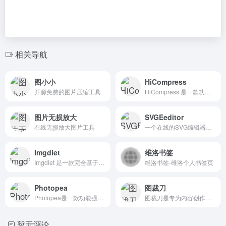
相关导航
图小小
HiCompress
开源免费的图片压缩工具
HiCompress 是一款功能强大的在线图片处理工具，主要用于压缩、转换和优化各种格式的图片文件。
图片无损放大
SVGEeditor
在线无损放大图片工具
一个在线的SVG编辑器允许用户无需安装任何软件，直接通过网页浏览器访问和操作，进行SVG（可缩放矢量图形）的创建、编辑与修改
Imgdiet
维洛书签
Imgdiet 是一款完全基于浏览器的免费在线图片压缩与转换工具，无需下载安装任何软件，也不需要注册账号。
维洛书签-维洛个人书签页
Photopea
图裁刀
Photopea是一款功能强大的在线图片编辑工具，为用户提供类似Photoshop的编辑体验。无需下载安装，直接在浏览器中使用，支持多种文件格式（如PSD、PDF、SVG、XCF、RAW等）。
图裁刀是专为内容创作者设计的在线图片裁剪工具，支持JPG、PNG、WebP、HEIC格式，内置各大社交媒体平台预设尺寸，让分辨率和宽高比不再成为您的困扰。
暂无评论