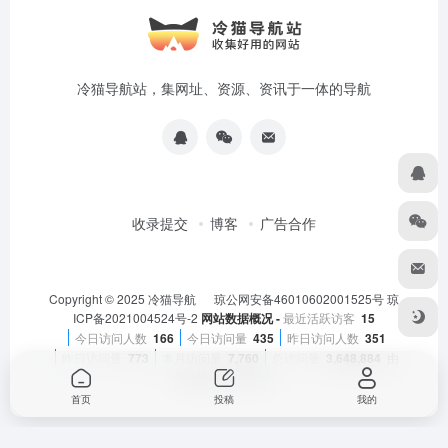
冷猫导航站，集网址、资源、资讯于一体的导航
收录提交
博客
广告合作
Copyright © 2025
冷猫导航
琼公网安备46010602001525号
琼
ICP备2021004524号-2
网站数据概况 -
最近活跃访客
15
今日访问人数
166
今日访问量
435
昨日访问人数
351
昨日访问量
773
本月访问量
7,760
总访问量
3,648,884
由
OneNav
强力驱动
首页
投稿
我的