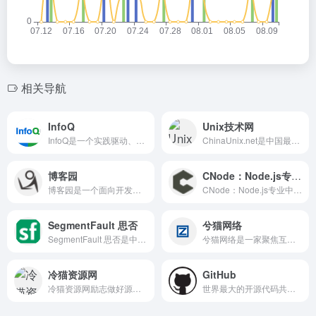
相关导航
InfoQ
Unix技术网
InfoQ是一个实践驱动、以社区为中心的技术媒体平台，致力于促进软件开发及相关领域知识与创新的传播，提供架构，云计算，AI，前端，大数据等与软件开发相关的最新技术资讯、解读及技术会议。
ChinaUnix.net是中国最大的Linux/Unix技术社区网站,我们还交流程序开发,数据库,存储备份,服务器技术,网络安全等技术,并提供IT人才招聘,软件下载,BLOG,IT培训等服务。
博客园
CNode：Node.js专业中文社区
博客园是一个面向开发者的知识分享社区。自创建以来，博客园一直致力并专注于为开发者打造一个纯净的技术交流社区，推动并帮助开发者通过互联网分享知识，从而让更多开发者从中受益。博客园的使命是帮助开发者用代码改变世界。
CNode：Node.js专业中文社区
SegmentFault 思否
兮猫网络
SegmentFault 思否是中国领先的开发者技术社区。我们以技术问答、技术专栏、技术课程、技术资讯为核心的产品形态，为开发者提供纯粹、高质的技术交流平台。
兮猫网络是一家聚焦互联网技术创新与数字化服务的科技企业,致力于通过前沿技术驱动产业升级,为企业与用户构建更智能、高效的数字生态。
冷猫资源网
GitHub
冷猫资源网励志做好源码资源分享，大部分源码均经过站长亲测调试运行，保证前后台皆可正常访问登陆。冷猫（www.lengcat.com）
世界最大的开源代码共享社区