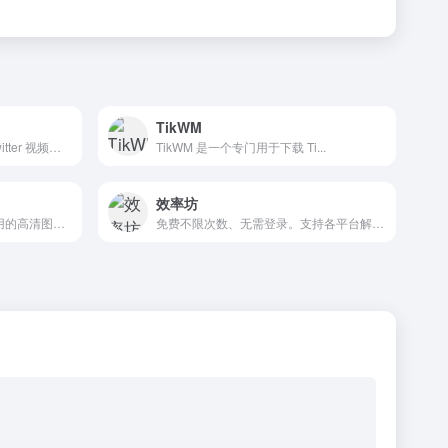
TikWM
TwitterDown 是一个免费的 Twitter 视频下载工具，旨在帮助用户轻松下载 Twitter（现为X）平台上的视频内容。完全免费，无需注册或订阅，用户可随时使用。
TikWM 是一个专门用于下载 Ti...
效率坊
解析下载ios以及mac os中应用的高清图标素材
免费不限次数、无需登录。支持各平台解析去水印，抖音去水印，YouTube去水印，B站视频、图片、实况Live图无水印下载