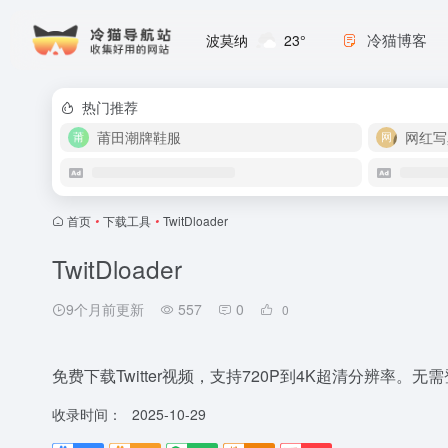
冷猫博客
波莫纳
23°
热门推荐
莆田潮牌鞋服
网红写
首页
•
下载工具
•
TwitDloader
TwitDloader
9个月前更新
557
0
0
免费下载Twitter视频，支持720P到4K超清分辨率
收录时间：
2025-10-29