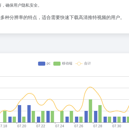
频内容，确保用户隐私安全。
录、支持多种分辨率的特点，适合需要快速下载高清推特视频的用户。