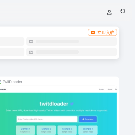
立即入驻
TwitDloader