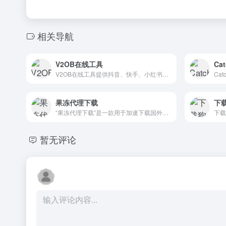
相关导航
V2OB在线工具
Ca
V2OB在线工具提供抖音、快手、小红书、西瓜视频、皮皮虾、Bilibili（B站）、AcFun（A站）、虎牙视频、绿洲等平台的无水印视频解析与下载服务。无需注册，免费使用。
果冻代理下载
下
“果冻代理下载”是一款用于加速下载国外资源（如GitHub项目）的工具
暂无评论