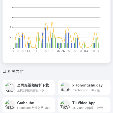
相关导航
全网短视频解析下载
xiaohongshu.day
全网短视频解析下载工具是一款支持多平台的免费在线无水印视频解析和下载软件
xiaohongshu.day 是一款专注于小红书笔记保存和图片下载的专业工具。一键轻松下载小红书无水印图片、视频和完整LivePhoto！只需将网址中的.com改成.day，即可在线解析下载内容。
Grabcube
TikVideo.App
Grabcube 帮助您从 YouTube、Bilibili、Facebook、X、Twitter 等平台下载视频，将语音转换为文字，将字幕翻译成多种语言并播放 — 非常适合内容创作者、学习者和专业人士。
TikVideo.App是一款无水印在线Tiktok视频下载器，下载Tiktok视频无水印，免费下载Tiktok背景音乐，支持在PC、iPhone、Android等任何设备上下载Tiktok视频，无需安装支持软件。