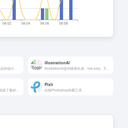
illostrationAI
Zan Design是服务于 SaaS 产品的设计体系
illostrationAI是AI插画生成，low poly、3D、矢量、logo、像素风、皮克斯等风格
Pixlr
Ps123下载网是Ps123下载网精选了最好玩的游戏,手机游戏,安卓游戏,小游戏等各种游戏资源,同时提供Ps素材,Ps资源等,并提供免费下载
在线Photoshop绘图工具