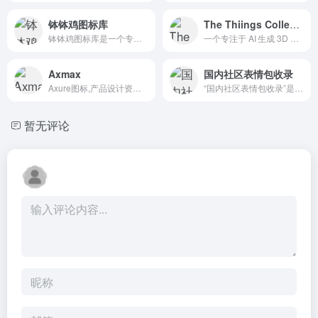
钵钵鸡图标库
The Thiings Collection
钵钵鸡图标库是一个专注于提供钵钵鸡相关专业图标素材的资源平台，主打餐饮、美食、川菜领域的商用设计素材，尤其以钵钵鸡为核心主题
一个专注于 AI 生成 3D 图标 的免费素材库，当前收录 7000 多个 3D 风格的等距插画，涵盖日常用品、电子设备、办公用品、服装、自然元素等多个主题。
Axmax
国内社区表情包收录
Axure图标,产品设计资源库
“国内社区表情包收录”是一个专注于收集和展示国内各大社交平台表情包的项目。该平台收录了包括贴吧、知乎、小红书、抖音、B站、微博等主流社交平台的表情包内容。
暂无评论