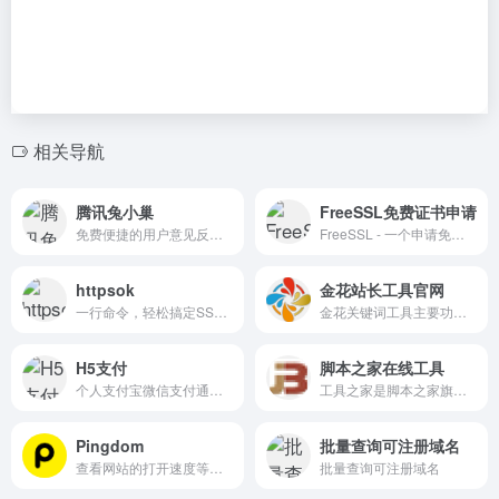
相关导航
腾讯兔小巢
FreeSSL免费证书申请
免费便捷的用户意见反馈服务平台
FreeSSL - 一个申请免费HTTPS证书的网站,免费HTTPS证书,免费SSL证书,免费证书
httpsok
金花站长工具官网
一行命令，轻松搞定SSL证书自动续签。
金花关键词工具主要功能：百度指数查询、相关关键词分析、长尾关键词挖掘、指数批量查询、关键词竞争度等，金花关键词工具是一款关键词扩展工具。
H5支付
脚本之家在线工具
个人支付宝微信支付通道聚合支付接口
工具之家是脚本之家旗下网站，目的是为广大程序员、前端工程师、服务器管理员、网站站长等朋友提供在线工具，如代码格式化、代码混淆、代码加密、编码转换、站长查询、颜色对照表、颜色值转换等常用工具，更多好用、易用的工具还在不断添加中，欢迎访问！
Pingdom
批量查询可注册域名
查看网站的打开速度等各方面性能
批量查询可注册域名