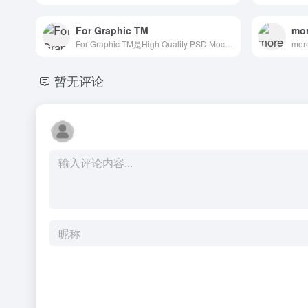
For Graphic TM
mor
For Graphic TM是High Quality PSD Mockups for Graphic Designers.
mo
暂无评论