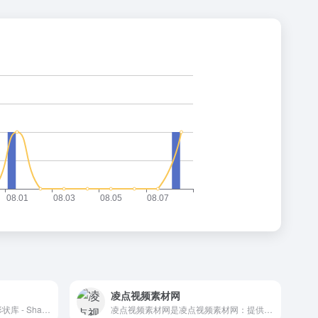
凌点视频素材网
Shapefest是庞大的免费 3D 形状库 - Shapefest
凌点视频素材网是凌点视频素材网：提供海量高清实拍视频素材、舞台背景、AE模板、PR模板、片头开场、短视频等视频模板素材，下载视频素材，就来凌点网