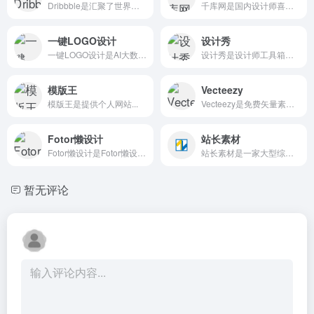
Dribbble是汇聚了世界上最优秀的设计师和创意机构
千库网是国内设计师喜欢的图片素材库，588ku.com为设计师提供各类好看免费的png图片和素材、背景图片、背景素材、海报背景、banner背景、边框花纹素材、艺术字、主图和直通车背景等，找素材就上千库网，百万精品图片等您下载！
一键LOGO设计
设计秀
一键LOGO设计是AI大数据人工智能为您一键生成LOGO
设计秀是设计师工具箱丨免费下载网站
模版王
Vecteezy
模版王是提供个人网站...
Vecteezy是免费矢量素材搜索下载、SVG在线设计工具
Fotor懒设计
站长素材
Fotor懒设计是Fotor懒设计是全球最受欢迎的平面设计工具和在线平面设计网站之一，提供海量海报、邀请函、贺卡、banner、名片等免费设计素材和模板，可免费在线设计、印刷，并能在线图片编辑、照...
站长素材是一家大型综合设计类素材网站，提供高清图片素材、PSD素材、PPT模板、网页模板、脚本素材、简历模板、矢量素材、3D素材、酷站欣赏、Flash动画等设计素材免费下载和在线预览服务。
暂无评论