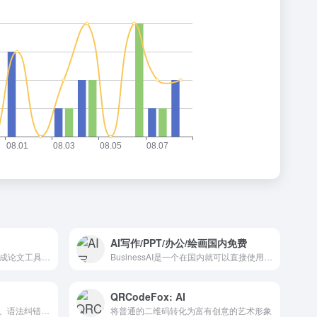
AI写作/PPT/办公/绘画国内免费
AI PaperPass是一款AI自动生成论文工具，免费千字大纲，10分钟生成3万字初稿，低于5%重复率。提供开题报告、参考文献。
BusinessAI是一个在国内就可以直接使用GPT和MJ的网站， 无须繁琐魔法，支持中文输入！
QRCodeFox: AI
提供大中小学中英文作文素材、语法纠错润色、论文批改写作、托福及考研四六级作文真题提高。
将普通的二维码转化为富有创意的艺术形象