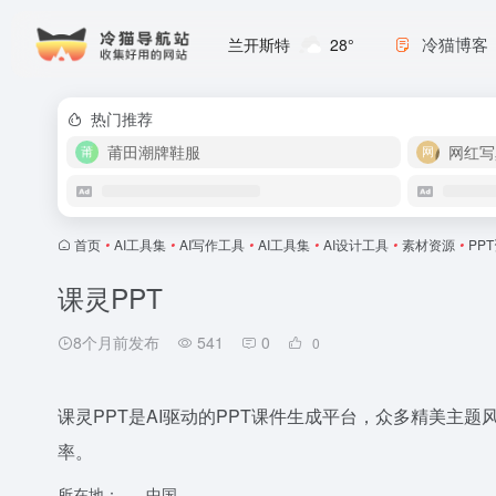
冷猫博客
兰开斯特
28°
热门推荐
莆田潮牌鞋服
网红写
首页
•
AI工具集
•
AI写作工具
•
AI工具集
•
AI设计工具
•
素材资源
•
PP
课灵PPT
8个月前发布
541
0
0
课灵PPT是AI驱动的PPT课件生成平台，众多精美主
率。
所在地：
中国