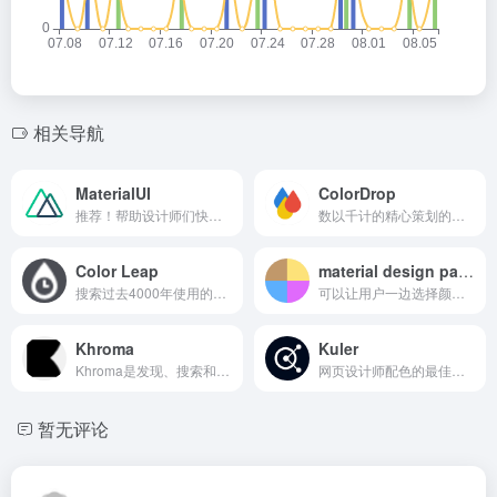
相关导航
MaterialUI
ColorDrop
推荐！帮助设计师们快速选到自己喜爱的配色方案
数以千计的精心策划的颜色，调色板用于您的产品。
Color Leap
material design palette
搜索过去4000年使用的180个调色板。从历史大师那里寻找经得起时间考验的颜色组合，激发你的想象力。
可以让用户一边选择颜色同时还能实时预览效果图，并且用户只需要选择1个或2个颜色后系统会自己匹配出一组APP UI 配色方案。
Khroma
Kuler
Khroma是发现、搜索和保存你喜欢的颜色组合和调色板的最快方法。
网页设计师配色的最佳之选
暂无评论