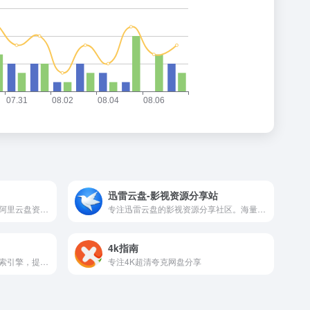
迅雷云盘-影视资源分享站
云盘分享社，是一个综合性的阿里云盘资源分享网站，如音乐、影视、软件、教程、文件等；注册登陆即可获取资源！立志于提供全网最全面的资源整合；网站内容来源于互联网收集
专注迅雷云盘的影视资源分享社区。海量蓝光原盘、院线同步、4K高清、动漫剧集每日更新，支持一键云播，无需下载即点即看。在这里，告别慢速与找片的烦恼，和同好一起收藏光影世界——从冷门佳片到热门爆款，总有属于你的那一帧。
4k指南
聚盘搜索是专业的影视资源搜索引擎，提供百万级免费影视资源，包括最新电影、热门电影、电视剧、动漫、游戏、软件等。顶尖的搜索技术，让您轻松找到想看的影视内容，畅享无忧观影体验。
专注4K超清夸克网盘分享