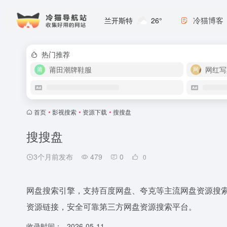
冷猫博客
兰开斯特
26°
热门推荐
莆田潮牌鞋服
网红写
首页
•
影视搜索
•
资源下载
•
搜搜盘
搜搜盘
3个月前发布
479
0
0
网盘搜索引擎，支持百度网盘、夸克等主流网盘资源搜
资源链接，安全可靠第三方网盘资源搜索平台。
收录时间：
2026-05-11