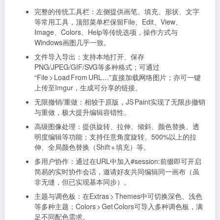
完整的传统工具栏：左侧提供画笔、填充、形状、文字
等常用工具，顶部菜单栏保留File、Edit、View、
Image、Colors、Help等传统选项，操作方式与
Windows画图几乎一致。
文件导入导出：支持本地打开、保存
PNG/JPEG/GIF/SVG等多种格式；可通过
“File > Load From URL…”直接加载网络图片；亦可一键
上传至Imgur，生成可分享的链接。
无限撤销/重做：相较于原版，JS Paint实现了无限步撤销
与重做，极大提升编辑容错性。
高级图像处理：提供旋转、拉伸、倾斜、颜色替换、透
明度编辑等功能；支持任意角度旋转、500%以上的拉
伸、全局颜色替换（Shift + 填充）等。
多用户协作：通过在URL中加入#session:前缀即可开启
简易的实时协作会话，邀请好友共同编辑同一画布（虽
非无缝，但已实现基本同步）。
主题与调色板：在Extras > Themes中可切换深色、浅色
等多种主题；Colors > Get Colors可导入多种调色板，满
足不同配色需求。