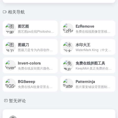
相关导航
图艺图
EzRemove
图艺图ps在线Photoshop图片处理软件是一个专业的在线ps图片编辑器软件。免费PS软件强大的在线Photoshop设计满足您对照片编辑、美化、抠图的所有需求。
免费在线线图像背景移除工具，去水印工具
图裁刀
水印大王
图裁刀是专为内容创作者设计的在线图片裁剪工具，支持JPG、PNG、WebP、HEIC格式，内置各大社交媒体平台预设尺寸，让分辨率和宽高比不再成为您的困扰。
WaterMark King（中文名：水印大王）- 批量图片加水印工具。本地处理不上传任何数据，支持图片水印/文字水印、平铺、裁剪、导出。
Invert-colors
免费在线拼图工具
免费在线反转图片颜色，瞬间创建艺术负片效果，支持批量处理。本地隐私保护工具。
KeepMot-真正免费的在线拼图工具，保护隐私且功能强大，无需登录、无水印、图片不上传、无限制下载，几秒钟即可轻松制作高清拼图与创意设计
BGSweep
Patterninja
免费在线AI批量背景去除工具，将多张照片转换为透明背景的PNG格式。无需登录即可批量去除图片背景，一次处理最多20张图片。
图片重复铺设背景图制作工具
暂无评论