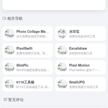
相关导航
Photo Collage Maker
水印宝
永久免费在线照片拼图制作器，无需注册账号，直接在浏览器中使用，支持JPG、PNG、PDF等多种格式导出。提供丰富的模板和编辑工具，包括文字添加、贴纸装饰、滤镜效果等功能。
免费在线加水印工具
PixelSwift
Excalidraw
免费在线图片压缩、转换、调整大小工具。支持 JPG、PNG、WebP、AVIF，单文件最大 50MB。100% 免费使用，无需注册，无需安装。
在线协作绘图工具
SlimPic
Pixel Motion
SlimPic瘦图免费在线批量图片压缩转换工具，支持多种格式，无需上传到服务器，保护您的隐私
Pixel Motion 提供了一套功能丰富、操作便捷的像素绘图工具，涵盖从基础绘制到高级项目管理的完整工作流，特别适合像素艺术创作者、前端设计师以及需要跨平台协作的团队使用。
6116工具箱
SmallJPG
6116工具箱涵盖了从 JSON 处理、代码压缩、正则/XPath、加解密、字符转换、文本处理、网络运维工具到常用计算器等多达数十类、上百个实用在线工具
免费在线图片压缩工具
暂无评论