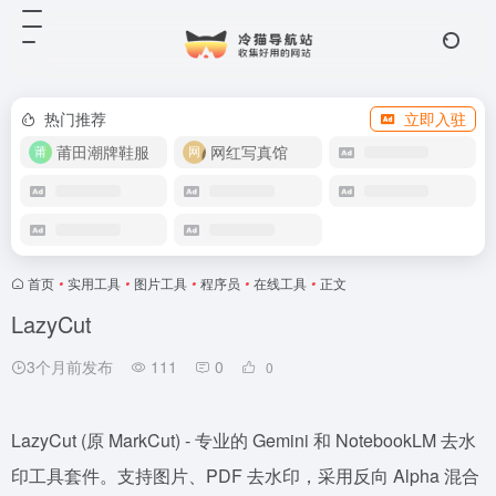
热门推荐
立即入驻
莆田潮牌鞋服
网红写真馆
首页
•
实用工具
•
图片工具
•
程序员
•
在线工具
•
正文
LazyCut
3个月前发布
111
0
0
LazyCut (原 MarkCut) - 专业的 Gemini 和 NotebookLM 去水
印工具套件。支持图片、PDF 去水印，采用反向 Alpha 混合