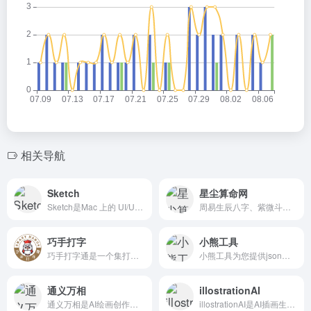
相关导航
Sketch
星尘算命网
Sketch是Mac 上的 UI/UX 设计软件，堪称神器。
周易生辰八字、紫微斗数精准算命，300条左右的个性化的算命分析结果，自动调取相同八字的信息可供参考，并包含称骨算命、鬼谷子、生肖星座、生日等简易算命。
巧手打字
小熊工具
巧手打字通是一个集打字练习、打字速度测试、打字教学、打字游戏于一体的综合性打字学习训练平台。支持盲打指法、中文打字练习、英文打字训练、拼音打字课程、双拼及五笔全套打字教程，新手、办公、考证人群均可免费提升打字速度与准确率。
小熊工具为您提供json格式化，json代码压缩，json校验解析，json数组解析，json转xml，xml转json，json解析，json在线解析，json在线解析及格式化，unix时间戳转换，CSS美化压缩，json美化，js...
通义万相
illostrationAI
通义万相是AI绘画创作大模型，能够根据...
illostrationAI是AI插画生成，low poly、3D、矢量、logo、像素风、皮克斯等风格