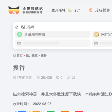
冷猫博客
兰开斯特
25°
热门推荐
莆田潮牌鞋服
网红写
首页
•
磁力搜索
•
搜番
搜番
4年前更新
28,436
0
23
磁力搜索神器，并且大多数速度下载快，本站实时通过D
收录时间：
2022-08-08