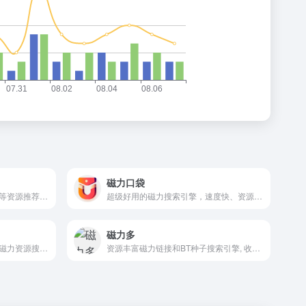
磁力口袋
磁力猫提供影视、书籍、软件等资源推荐以及整合信息，索引来自dht网络。
超级好用的磁力搜索引擎，速度快、资源全、无广告！
磁力多
国际知名的磁力链分享网站、磁力资源搜索引擎
资源丰富磁力链接和BT种子搜索引擎, 收录了几千万条电影,电视剧,软件,电子书,文档,小说,考研等热门磁力链接资源，您可以在这里快速找到需要的磁力链接资源开始下载，马上开始愉快的搜索吧！