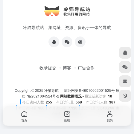
冷猫导航站，集网址、资源、资讯于一体的导航
收录提交
博客
广告合作
Copyright © 2025
冷猫导航
琼公网安备46010602001525号
琼
ICP备2021004524号-2
网站数据概况 -
最近活跃访客
10
今日访问人数
255
今日访问量
568
昨日访问人数
387
昨日访问量
966
本月访问量
7,120
总访问量
3,648,244
由
OneNav
强力驱动
首页
投稿
我的