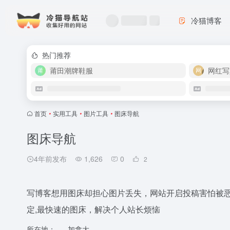
冷猫博客
热门推荐
莆田潮牌鞋服
网红写
首页
•
实用工具
•
图片工具
•
图床导航
图床导航
4年前发布
1,626
0
2
写博客想用图床却担心图片丢失，网站开启投稿害怕被
定,最快速的图床，解决个人站长烦恼
所在地：
加拿大