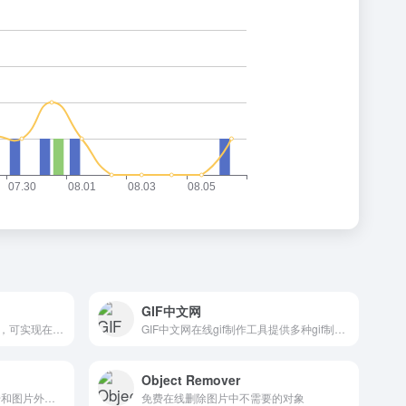
GIF中文网
速抠图提供免费在线抠图工具，可实现在线抠图及图片处理，支持智能抠图、钢笔抠图、矩阵抠图、拖选抠图、橡皮擦图、图案抠图、图片压缩、图片格式转换、高清图片处理等功能。
GIF中文网在线gif制作工具提供多种gif制作与编辑功能，通过简单快捷的步骤在线生成gif动态图片及gif表情包，包括图片合成gif、视频制作gif、gif加字、gif压缩、gif裁剪等。
Object Remover
免费公共图床， 提供图片上传和图片外链服务， 原图保存， 全球CDN加速
免费在线删除图片中不需要的对象