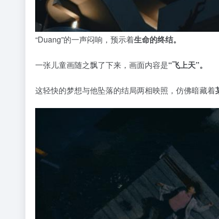
“Duang”的一声闷响，预示着
生命的终结。
一张儿童画随之飘了下来，画面内容是
“飞上天”。
这轻快的梦想与他坠落的结局两相映照，仿佛暗藏着