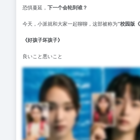
恐惧蔓延，
下一个会轮到谁？
今天，小派就和大家一起聊聊，这部被称为
“校园版
《好孩子坏孩子》
良いこと悪いこと