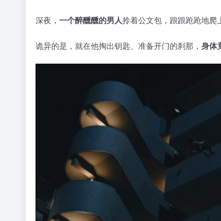
深夜，
一个醉醺醺的男人
拎着公文包，踉踉跄跄地爬
诡异的是，就在他掏出钥匙、准备开门的刹那，
身体