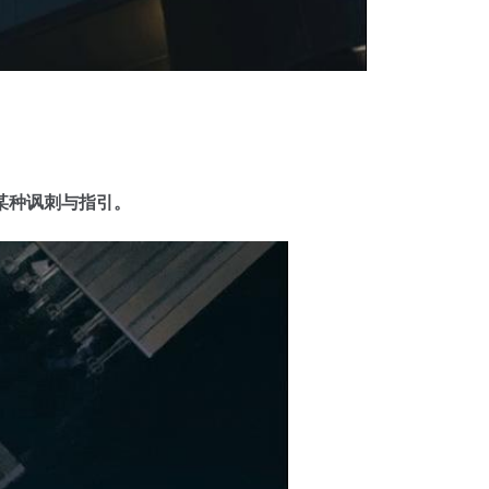
某种讽刺与指引。