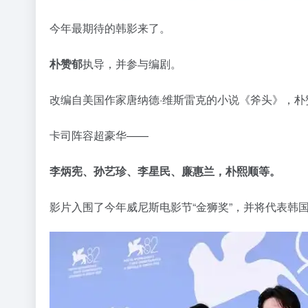
今年最期待的韩影来了。
朴赞郁
执导，并参与编剧。
改编自美国作家唐纳德·维斯雷克的小说《斧头》，朴
卡司阵容超豪华——
李炳宪、孙艺珍、李星民、廉惠兰，朴熙顺等。
影片入围了今年威尼斯电影节“金狮奖”，并将代表韩国竞