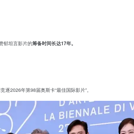
赞郁坦言影片的
筹备时间长达17年。
逐2026年第98届奥斯卡“最佳国际影片”。