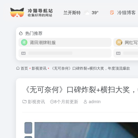
冷猫博客
兰开斯特
39°
热门推荐
莆田潮牌鞋服
网红写
首页
•
影视资讯
•
《无可奈何》口碑炸裂+横扫大奖，年度顶流爆款
《无可奈何》口碑炸裂+横扫大奖
影视资讯
8个月前更新
admin