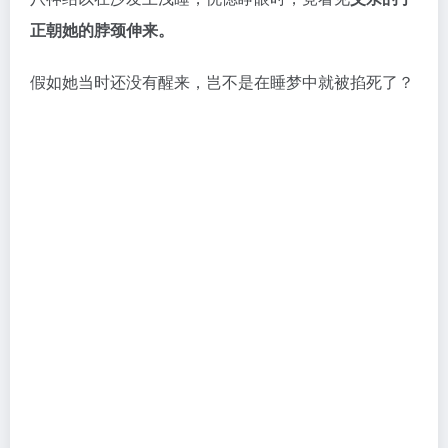
正朝她的脖颈伸来。
假如她当时还没有醒来，岂不是在睡梦中就被掐死了？
事后面对她的质问，父亲没有辩解，还渐渐疏远了她。
后来，这份
“保护”更演变成以爱为名的禁锢——他剥夺
她的自由，派人严密监视，
将女儿困在无形的牢笼之