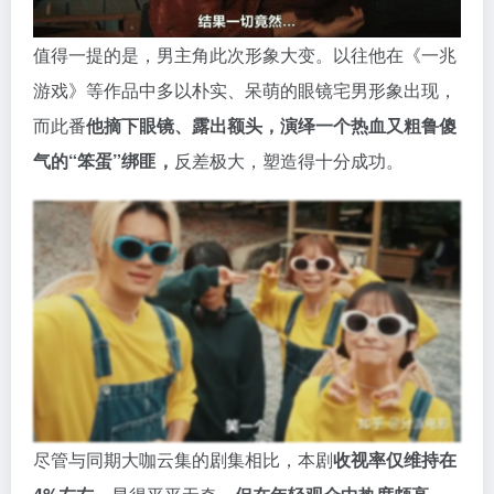
尽管与同期大咖云集的剧集相比，本剧
收视率仅维持在
4%左右，
显得平平无奇，
但在年轻观众中热度颇高。
尤其是
男女主角之间强烈的CP感与化学反应，
精准击
中了核心受众的喜好。
目前豆瓣评分7.8，
整部剧画面全部洋溢着青春的气
息，
如果以放松的心态打开这部剧，可能会收获不小的