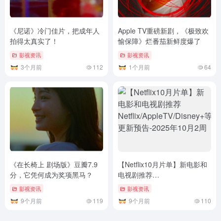
《在长椅上 剧场版》豆瓣7.9
【Netflix10月片单】新电影和
分，它凭何成为奖项黑马？​
电视剧推荐
Netflix/AppleTV/Disney+等更
影视资讯
影视资讯
新预告-2025年10月2周
9个月前
119
9个月前
110
暂无评论