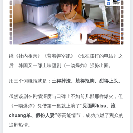
继《社内相亲》《背着善宰跑》《现在拨打的电话》之
后，韩国又一部土味甜剧《一吻爆炸》强势出圈。
用三个词概括就是：
土得掉渣、尬得抠脚、甜得上头。
虽然该剧在剧情深度与口碑上不如前几部那样爆火，但
《一吻爆炸》凭借第一集就上演了
“见面即kiss、滚
chuang单、假扮人妻”
等高能情节，成功点燃了观众的
追剧热情。