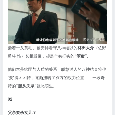
染着一头黄毛、被安排看守八神结以的
林田大介
（佐野
勇斗 饰）长相最俊，却是个实打实的
“笨蛋”。
他们本是绑匪与人质的关系，聪慧过人的八神结直将他
“耍”得团团转，逐渐扭转了双方的权力位置——一段奇
特的
“服从关系”
就此萌生。
02
父亲要杀女儿？