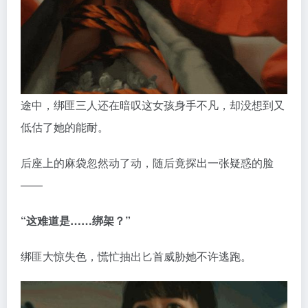
途中，绑匪三人还在暗叹这女孩身手不凡，却没想到又
低估了她的能耐。
后座上的麻袋忽然动了动，随后竟探出一张疑惑的脸
——
“这难道是……绑架？”
绑匪大惊失色，慌忙抽出匕首威胁她不许逃跑。