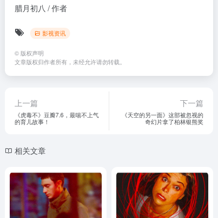
上一篇
下一篇
《虎毒不》豆瓣7.6，最喘不上气
《天空的另一面》这部被忽视的
的育儿故事！
奇幻片拿了柏林银熊奖
相关文章
《尼诺》冷门佳片，把成年人
Apple TV重磅新剧，《极致欢
拍得太真实了！
愉保障》烂番茄新鲜度爆了
影视资讯
影视资讯
3个月前
112
1个月前
64