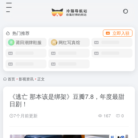
热门推荐
立即入驻
莆田潮牌鞋服
网红写真馆
首页
•
影视资讯
•
正文
《逃亡 那本该是绑架》豆瓣7.8，年度最甜
日剧！
7个月前更新
167
0