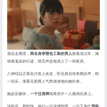
酒店走廊里，
两名身穿橙色工装的男人
推着清洁车，掩
饰着鬼祟的行迹，悄无声息地潜入了一间客房。
八神结以正靠在沙发上休息，听见身后传来脚步声，刚
一回头，便看见那两人气势汹汹地向她扑来。
她反应极快，
一个过肩摔
就将其中一人撂倒在床上。
说时迟，那时快。他们一边深感惊愕，一边又急忙
用电