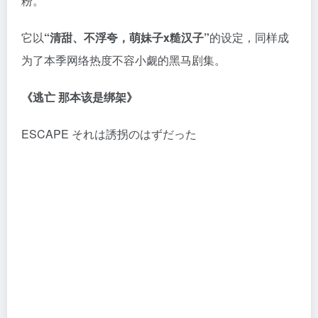
粉。
它以
“清甜、不浮夸，萌妹子x糙汉子”
的设定，同样成
为了本季网络热度不容小觑的黑马剧集。
《逃亡 那本该是绑架》
ESCAPE それは誘拐のはずだった