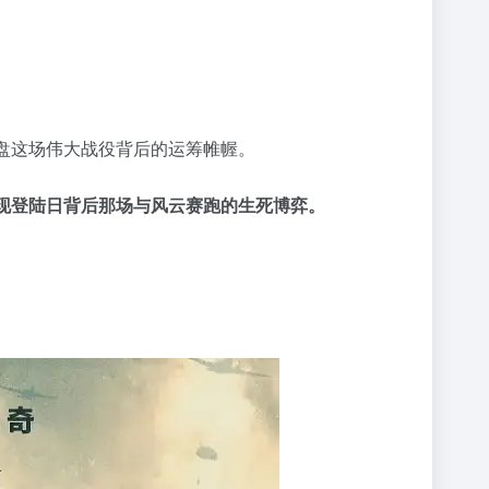
盘这场伟大战役背后的运筹帷幄。
现登陆日背后那场与风云赛跑的生死博弈。