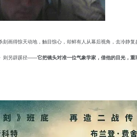
厮杀刻画得惊天动地，触目惊心，却鲜有人从幕后视角，去冷静复
》则另辟蹊径——
它把镜头对准一位气象学家，借他的目光，重