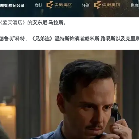
《孟买酒店》的
安东尼·马拉斯。
德鲁·斯科特、《兄弟连》温特斯饰演者戴米斯·路易斯以及克里