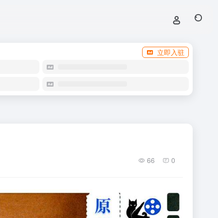
立即入驻
66
0