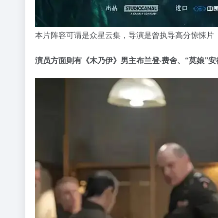
本片阵容可谓是众星云集，导演是曾执导高分惊悚片
演员方面则有《木乃伊》男主布兰登·费舍、“莫娘”安