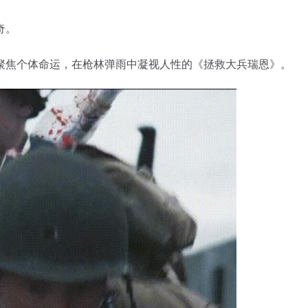
奇。
聚焦个体命运，在枪林弹雨中凝视人性的《拯救大兵瑞恩》。