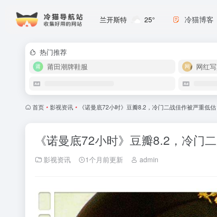
冷猫博客
兰开斯特
25°
热门推荐
莆田潮牌鞋服
网红写
首页
•
影视资讯
•
《诺曼底72小时》豆瓣8.2，冷门二战佳作被严重低估
《诺曼底72小时》豆瓣8.2，冷门
影视资讯
1个月前更新
admin