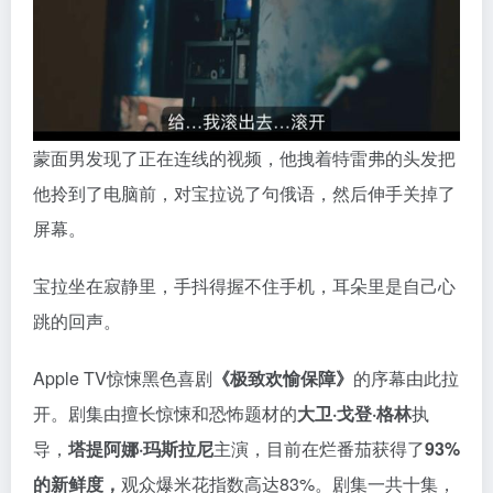
蒙面男发现了正在连线的视频，他拽着特雷弗的头发把
他拎到了电脑前，对宝拉说了句俄语，然后伸手关掉了
屏幕。
宝拉坐在寂静里，手抖得握不住手机，耳朵里是自己心
跳的回声。
Apple TV惊悚黑色喜剧
《极致欢愉保障》
的序幕由此拉
开。剧集由擅长惊悚和恐怖题材的
大卫·戈登·格林
执
导，
塔提阿娜·玛斯拉尼
主演，目前在烂番茄获得了
93%
的新鲜度，
观众爆米花指数高达83%。剧集一共十集，