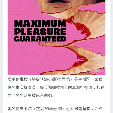
女主角
宝拉
（塔提阿娜·玛斯拉尼 饰）是皇后区一家媒
体的事实核查员，每天和细枝末节的真相打交道，却在
自己的生活里被谎言围剿。
她的前夫卡尔（杰克·约翰逊 饰）已经
另结新欢，
并准