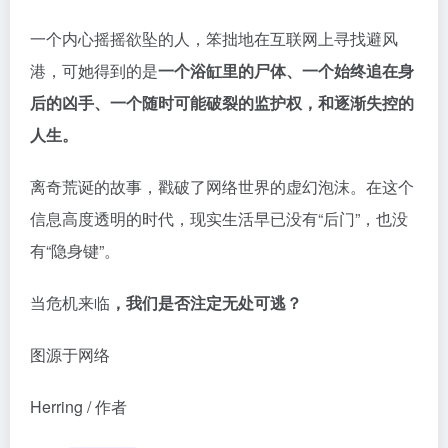
一个内心摇摇欲坠的人，笨拙地在互联网上寻找避风
港，可她得到的是
一个浴缸里的尸体、一个始终追在身
后的凶手、一个随时可能破裂的监护权，和逐渐失控的
人生。
离奇荒诞的故事，戳破了网络世界的虚幻泡沫。在这个
信息高度透明的时代，现实生活早已没有“后门”，也没
有“隐身键”。
当危机来临
，我们是否注定无处可逃？
图源于网络
Herring / 作者