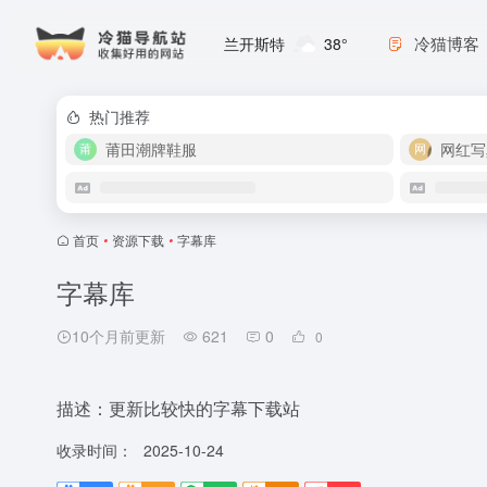
冷猫博客
兰开斯特
38°
热门推荐
莆田潮牌鞋服
网红写
首页
•
资源下载
•
字幕库
字幕库
10个月前更新
621
0
0
描述：更新比较快的字幕下载站
收录时间：
2025-10-24