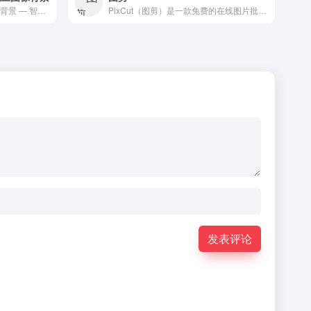
从您的图像中 100% 自动删除背景 — 智能剪切编辑器 — 裁剪、旋转、修复颜色、增加阴影以及反射 — 免费
PixCut（图剪）是一款免费的在线图片批量处理工具，支持智能裁剪、调整大小、添加水印和优化图片质量，无需下载安装。
发表评论