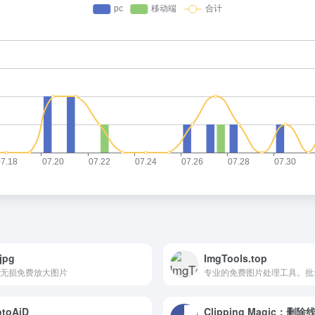
jpg
ImgTools.top
无损免费放大图片
otoAiD
Clipping Magic：