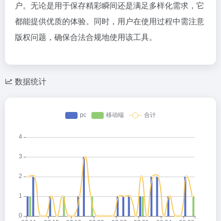
户。无论是用于保存精彩瞬间还是满足多样化需求，它
都能提供优质的体验。同时，用户在使用过程中需注意
版权问题，确保合法合规地使用该工具。
数据统计