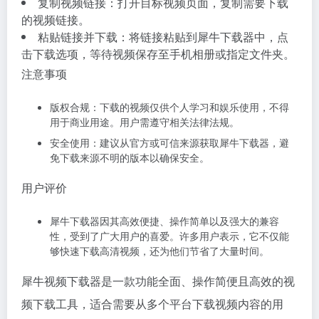
复制视频链接：打开目标视频页面，复制需要下载
的视频链接。
粘贴链接并下载：将链接粘贴到犀牛下载器中，点
击下载选项，等待视频保存至手机相册或指定文件夹。
注意事项
版权合规：下载的视频仅供个人学习和娱乐使用，不得
用于商业用途。用户需遵守相关法律法规。
安全使用：建议从官方或可信来源获取犀牛下载器，避
免下载来源不明的版本以确保安全。
用户评价
犀牛下载器因其高效便捷、操作简单以及强大的兼容
性，受到了广大用户的喜爱。许多用户表示，它不仅能
够快速下载高清视频，还为他们节省了大量时间。
犀牛视频下载器是一款功能全面、操作简便且高效的视
频下载工具，适合需要从多个平台下载视频内容的用