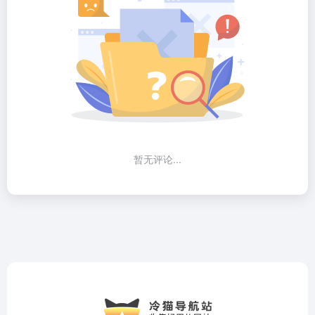
暂无评论...