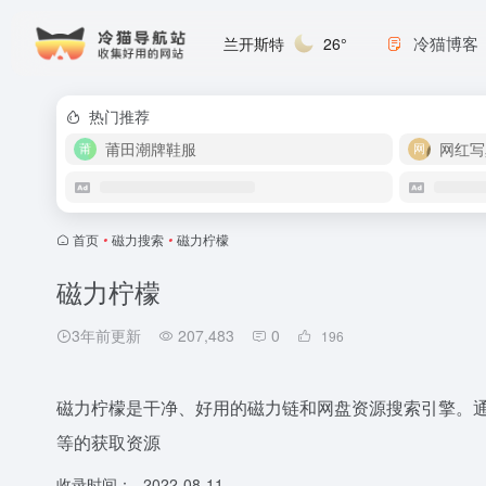
冷猫博客
兰开斯特
26°
热门推荐
莆田潮牌鞋服
网红写
首页
•
磁力搜索
•
磁力柠檬
磁力柠檬
3年前更新
207,483
0
196
磁力柠檬是干净、好用的磁力链和网盘资源搜索引擎。
等的获取资源
收录时间：
2022-08-11