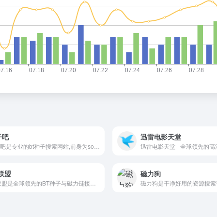
子吧
迅雷电影天堂
种子吧是专业的bt种子搜索网站,前身为sobt成立于2013年,是国内较早的网页磁力搜索引擎
联盟
磁力狗
BT联盟是全球领先的BT种子与磁力链接搜索网站，让用户在DHT网络的海量数据中快速搜索到全网最新的磁力链接。面向用户打造了丰富的电影、美剧、动漫、影音、小说、综艺等搜索服务，……