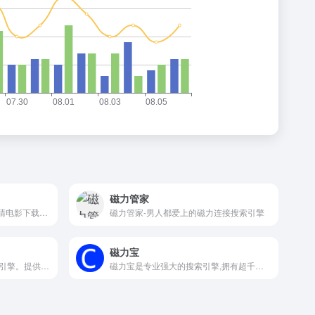
磁力管家
迅雷电影天堂 - 全球领先的高清电影下载平台，以丰富的内容、极致的下载体验、满足您最新电影迅雷下载和BT下载需求。每日更新720p、1080p，蓝光高清电影下载资源。
磁力管家-男人都爱上的磁力连接搜索引擎
磁力宝
磁力狗是干净好用的资源搜索引擎。提供影视、书籍、软件等资源推荐以及整合信息。
磁力宝是专业强大的搜索引擎,拥有超千万的链接提供索引,24小时不间断更新。