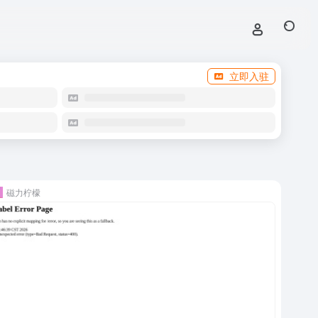
立即入驻
磁力柠檬